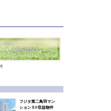
地
フジタ第二鳥羽マン
ション５F収益物件