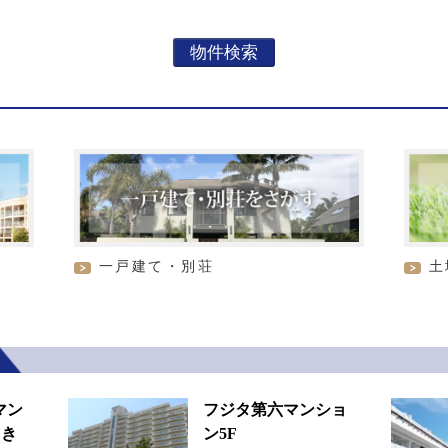
一戸建て・別荘
土
マン
フジタ第六マンショ
向き
ン5F