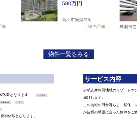
580万円
鳥羽市安楽島町
詳細
→物件詳細
鳥羽市安
サービス内容
伊勢志摩鳥羽地域のリゾートマ
GW休業となります。
お知らせ
届けします。
お知らせ
コラム
この地域の田舎暮らし、移住、
せ
が皆様の希望に合った物件をご
）は夏季休暇となります。