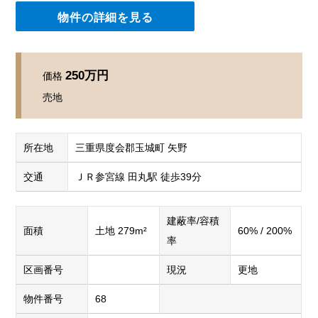
物件の詳細を見る
250万円
価格
売地
所在地
三重県度会郡玉城町 矢野
交通
ＪＲ参宮線 田丸駅 徒歩39分
建蔽率/容積
面積
土地 279m²
60% / 200%
率
区画番号
現況
更地
物件番号
68