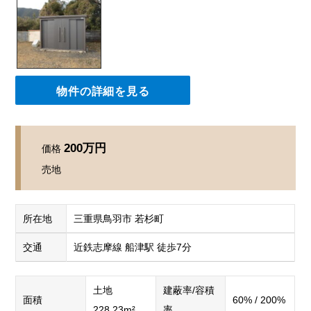
物件の詳細を見る
200万円
価格
売地
所在地
三重県鳥羽市 若杉町
交通
近鉄志摩線 船津駅 徒歩7分
土地
建蔽率/容積
面積
60% / 200%
228.23m²
率