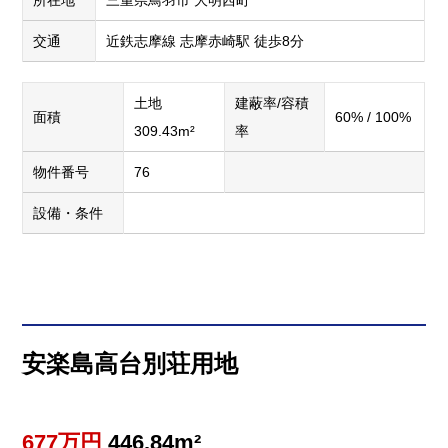
所在地
三重県鳥羽市 大明西町
交通
近鉄志摩線 志摩赤崎駅 徒歩8分
土地
建蔽率/容積
面積
60% / 100%
309.43m²
率
物件番号
76
設備・条件
安楽島高台別荘用地
677万円
446.84m²