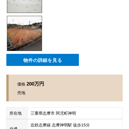
物件の詳細を見る
200万円
価格
売地
所在地
三重県志摩市 阿児町神明
近鉄志摩線 志摩神明駅 徒歩15分