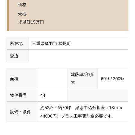
価格
売地
坪単価
15万円
所在地
三重県鳥羽市 松尾町
交通
建蔽率/容積
面積
60% / 200%
率
物件番号
44
約52坪～約70坪 給水申込分担金（13ｍｍ
設備・条件
44000円）プラス工事費別途必要です。