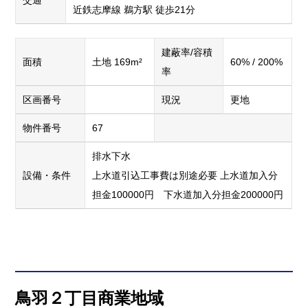
交通
近鉄志摩線 鵜方駅 徒歩21分
建蔽率/容積
面積
土地 169m²
60% / 200%
率
区画番号
現況
更地
物件番号
67
排水下水
設備・条件
上水道引込工事費は別途必要 上水道加入分
担金100000円 下水道加入分担金200000円
鳥羽２丁目商業地域