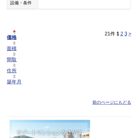
設備・条件
21
件
1
2
3
>
価格
面積
間取
住所
築年月
前のページにもどる