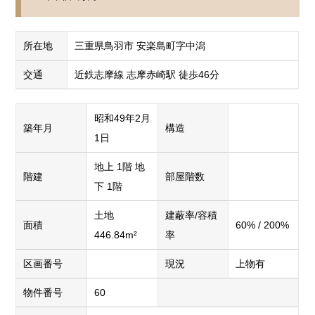
所在地
三重県鳥羽市 安楽島町字中潟
交通
近鉄志摩線 志摩赤崎駅 徒歩46分
昭和49年2月
築年月
構造
1日
地上 1階 地
階建
部屋階数
下 1階
土地
建蔽率/容積
面積
60% / 200%
446.84m²
率
区画番号
現況
上物有
物件番号
60