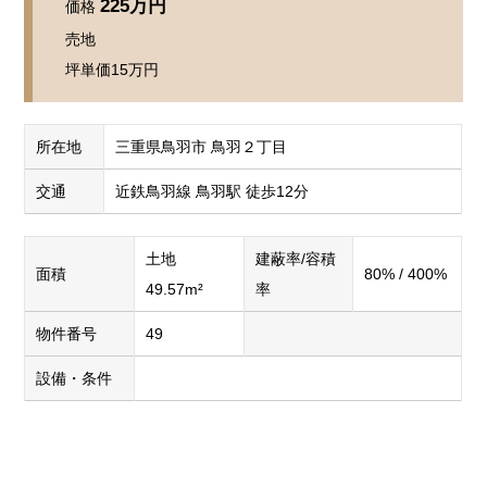
225万円
価格
売地
坪単価
15万円
所在地
三重県鳥羽市 鳥羽２丁目
交通
近鉄鳥羽線 鳥羽駅 徒歩12分
土地
建蔽率/容積
面積
80% / 400%
49.57m²
率
物件番号
49
設備・条件