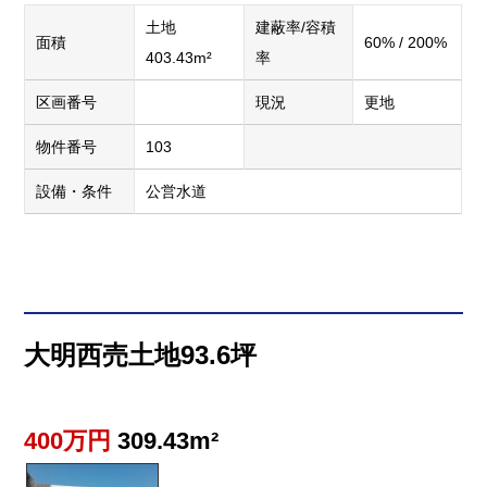
土地
建蔽率/容積
面積
60% / 200%
403.43m²
率
区画番号
現況
更地
物件番号
103
設備・条件
公営水道
大明西売土地93.6坪
400万円
309.43m²