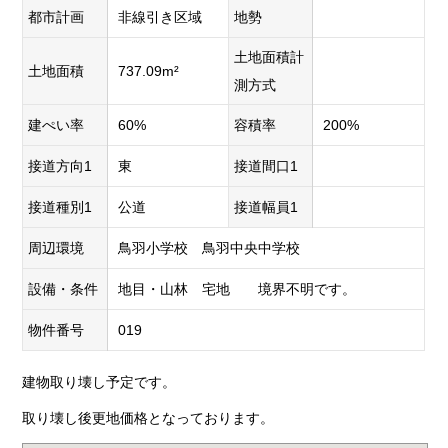
都市計画
非線引き区域
地勢
土地面積計
土地面積
737.09m²
測方式
建ぺい率
60%
容積率
200%
接道方向1
東
接道間口1
接道種別1
公道
接道幅員1
周辺環境
鳥羽小学校 鳥羽中央中学校
設備・条件
地目・山林 宅地 境界不明です。
物件番号
019
建物取り壊し予定です。
取り壊し後更地価格となっております。