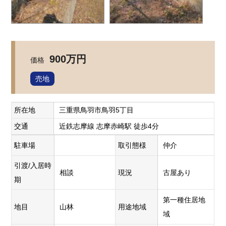
900万円
価格
売地
所在地
三重県鳥羽市鳥羽5丁目
交通
近鉄志摩線 志摩赤崎駅 徒歩4分
駐車場
取引態様
仲介
引渡/入居時
相談
現況
古屋あり
期
第一種住居地
地目
山林
用途地域
域