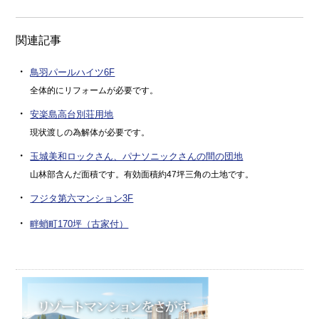
関連記事
・
鳥羽パールハイツ6F
全体的にリフォームが必要です。
・
安楽島高台別荘用地
現状渡しの為解体が必要です。
・
玉城美和ロックさん、パナソニックさんの間の団地
山林部含んだ面積です。有効面積約47坪三角の土地です。
・
フジタ第六マンション3F
・
畔蛸町170坪（古家付）