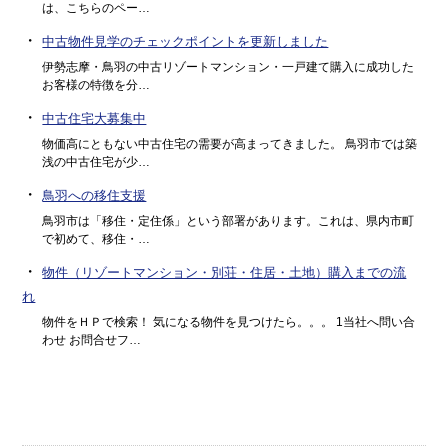
は、こちらのペー…
・
中古物件見学のチェックポイントを更新しました
伊勢志摩・鳥羽の中古リゾートマンション・一戸建て購入に成功した
お客様の特徴を分…
・
中古住宅大募集中
物価高にともない中古住宅の需要が高まってきました。 鳥羽市では築
浅の中古住宅が少…
・
鳥羽への移住支援
鳥羽市は「移住・定住係」という部署があります。これは、県内市町
で初めて、移住・…
・
物件（リゾートマンション・別荘・住居・土地）購入までの流
れ
物件をＨＰで検索！ 気になる物件を見つけたら。。。 1当社へ問い合
わせ お問合せフ…