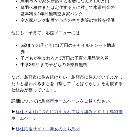
鳥羽市内で家を新築する若者になんと100万円
鳥羽へ移住または定住する人に対して水道料金の
基本料を1年間無料空き家バンク
空き家バンク制度で市内の空き家等の情報を提供
他にも「子育て」応援メニューには
5歳までの子どもに1万円のチャイルドシート助成
券
子どもが生まれると3万円の子育て用品購入券
中学3年生まで子どもの医療費無料
など、鳥羽市に住み続けたい！鳥羽市に住んでいてよかっ
た！と思われるまちを目指して「とばぐらし」を応援する
仕組みが整っています。
詳細については鳥羽市ホームページをご覧ください。
▶
移住・定住にさらに力を入れて取り組みます！｜鳥羽市
ホームページ
▶
移住応援サイト～海女のまち鳥羽