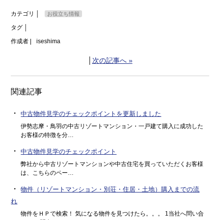
カテゴリ │
お役立ち情報
タグ │
作成者 |
iseshima
│
次の記事へ »
関連記事
・
中古物件見学のチェックポイントを更新しました
伊勢志摩・鳥羽の中古リゾートマンション・一戸建て購入に成功した
お客様の特徴を分…
・
中古物件見学のチェックポイント
弊社から中古リゾートマンションや中古住宅を買っていただくお客様
は、こちらのペー…
・
物件（リゾートマンション・別荘・住居・土地）購入までの流
れ
物件をＨＰで検索！ 気になる物件を見つけたら。。。 1当社へ問い合